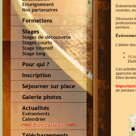
Événements f
ouvertes, ex
Découvrez to
professionne
peinture...
Événeme
L'atelier de
PEI
Etude
Ces activité
approche des
Elles devien
Important
de peinture 