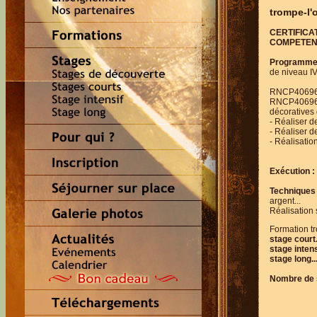
trompe-l'o
CERTIFICA
COMPETEN
Programme
de niveau IV
RNCP40696BC
RNCP40696BC
décoratives 
- Réaliser de
- Réaliser d
- Réalisatio
Exécution :
Techniques 
argent...
Réalisation 
Formation tr
stage court.....
stage intensif
stage long....
Nombre de 